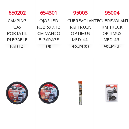
650202
654301
95003
95004
CAMPING
OJOS LED
CUBREVOLANTE
CUBREVOLANT
GAS
RGB 59 X 13
RM TRUCK
RM TRUCK
PORTATIL
CM MANDO
OPTIMUS
OPTIMUS
PLEGABLE
E-GARAGE
MED. 44-
MED. 46-
RM (12)
(4)
46CM (8)
48CM (8)