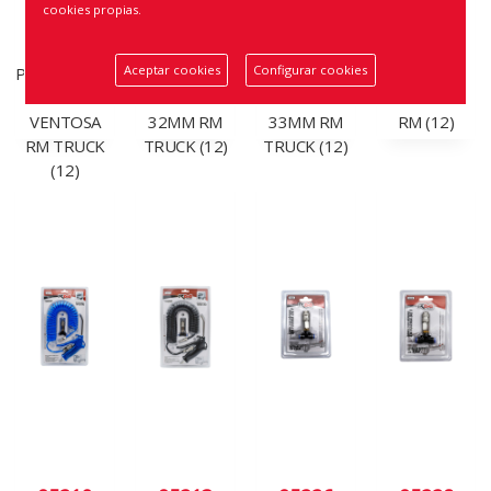
cookies propias.
95108
95132
95133
95201
SET
SET 10
SET 10
CAMPING
Aceptar cookies
Configurar cookies
PORTAPAPELES
FUNDAS
FUNDAS
GAS
CON
TORNILLOS
TORNILLOS
PORTATIL
VENTOSA
32MM RM
33MM RM
RM (12)
RM TRUCK
TRUCK (12)
TRUCK (12)
(12)