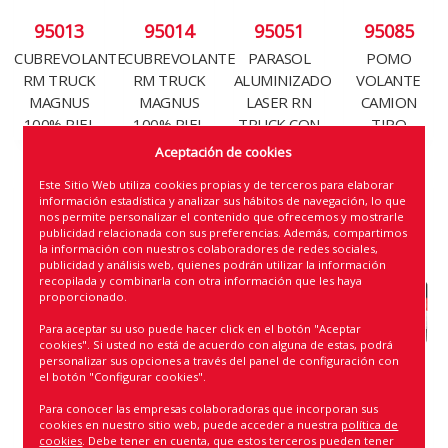
95013
95014
95051
95085
CUBREVOLANTE
CUBREVOLANTE
PARASOL
POMO
RM TRUCK
RM TRUCK
ALUMINIZADO
VOLANTE
MAGNUS
MAGNUS
LASER RN
CAMION
100% PIEL
100% PIEL
TRUCK CON
TIPO
MED. 44-
MED. 46-
VENTOSAS
CARBONO
Aceptación de cookies
46CM (8)
48CM (8)
MED.240X90
RM TRUCK
Este Sitio Web utiliza cookies propias y de terceros para elaborar
(30)
(12)
información estadística y analizar sus hábitos de navegación, lo que
nos permite personalizar el contenido que ofrecemos y mostrarle
publicidad relacionada con sus preferencias. Además, compartimos
la información con nuestros colaboradores de redes sociales,
publicidad y análisis web, quienes podrán utilizar la información
recopilada y combinarla con otra información que les haya
proporcionado.
Para aceptar su uso puede hacer click en el botón "Aceptar
cookies". Si usted no está de acuerdo con alguna de estas, podrá
personalizar sus opciones a través del panel de configuración con
el botón "Configurar cookies".
Para conocer las empresas colaboradoras que incorporan sus
cookies en nuestro sitio web, puede acceder a nuestra
política de
cookies
. Debe tener en cuenta, que estos terceros pueden tener