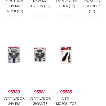
ELECTRICA
DE AGUA
TAZA 24V RM
TAZAS 24V
24V RM
0,8L 24V (12)
TRUCK (12)
RM TRUCK
TRUCK (12)
(12)
95380
95381
95385
VENTILADOR
VENTILADOR
ANTI-
24V RM
GIGANTE
MOSQUITOS