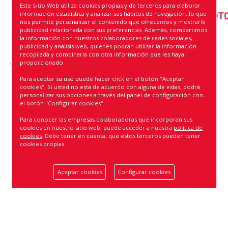
Este Sitio Web utiliza cookies propias y de terceros para elaborar
información estadística y analizar sus hábitos de navegación, lo que
9935
9936
0001738OT020
0001739OT
nos permite personalizar el contenido que ofrecemos y mostrarle
TAPACUBO
TAPACUBO
CADENA
CADENA
publicidad relacionada con sus preferencias. Además, compartimos
la información con nuestros colaboradores de redes sociales,
BICOLOR
BICOLOR
NIEVE
NIEVE
publicidad y análisis web, quienes podrán utilizar la información
NEGRO /
NEGRO /
METALICA
METALICA
recopilada y combinarla con otra información que les haya
GRIS PLATA
GRIS PLATA
MED. 100
MED. 110
proporcionado.
MED. 15"
MED. 16"
Para aceptar su uso puede hacer click en el botón "Aceptar
cookies". Si usted no está de acuerdo con alguna de estas, podrá
personalizar sus opciones a través del panel de configuración con
el botón "Configurar cookies".
Para conocer las empresas colaboradoras que incorporan sus
cookies en nuestro sitio web, puede acceder a nuestra
política de
cookies
. Debe tener en cuenta, que estos terceros pueden tener
cookies propias.
Aceptar cookies
Configurar cookies