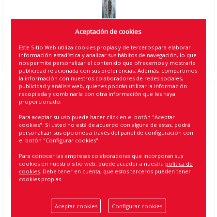
Aceptación de cookies
Este Sitio Web utiliza cookies propias y de terceros para elaborar
información estadística y analizar sus hábitos de navegación, lo que
nos permite personalizar el contenido que ofrecemos y mostrarle
publicidad relacionada con sus preferencias. Además, compartimos
la información con nuestros colaboradores de redes sociales,
publicidad y análisis web, quienes podrán utilizar la información
recopilada y combinarla con otra información que les haya
600MM CONVENTIONAL BLADE MICHELIN ( 10
proporcionado.
)
Para aceptar su uso puede hacer click en el botón "Aceptar
cookies". Si usted no está de acuerdo con alguna de estas, podrá
Referencia
:
ST60
personalizar sus opciones a través del panel de configuración con
el botón "Configurar cookies".
EAN13
:
5060920860103
Para conocer las empresas colaboradoras que incorporan sus
cookies en nuestro sitio web, puede acceder a nuestra
política de
Volver atrás
cookies
. Debe tener en cuenta, que estos terceros pueden tener
cookies propias.
Aceptar cookies
Configurar cookies