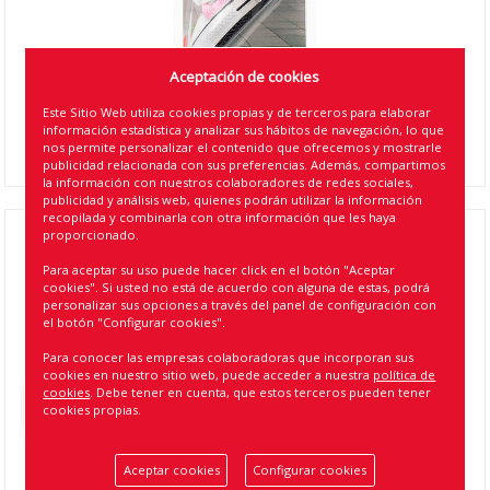
Aceptación de cookies
Este Sitio Web utiliza cookies propias y de terceros para elaborar
información estadística y analizar sus hábitos de navegación, lo que
nos permite personalizar el contenido que ofrecemos y mostrarle
publicidad relacionada con sus preferencias. Además, compartimos
la información con nuestros colaboradores de redes sociales,
publicidad y análisis web, quienes podrán utilizar la información
recopilada y combinarla con otra información que les haya
proporcionado.
***AMBIENTADOR "BASKETS" RM FRAGANCE
Para aceptar su uso puede hacer click en el botón "Aceptar
AROMA FRESA ( 8 )
cookies". Si usted no está de acuerdo con alguna de estas, podrá
personalizar sus opciones a través del panel de configuración con
Referencia
:
11731
el botón "Configurar cookies".
EAN13
:
8424099117319
Para conocer las empresas colaboradoras que incorporan sus
cookies en nuestro sitio web, puede acceder a nuestra
política de
cookies
. Debe tener en cuenta, que estos terceros pueden tener
Volver atrás
cookies propias.
Aceptar cookies
Configurar cookies