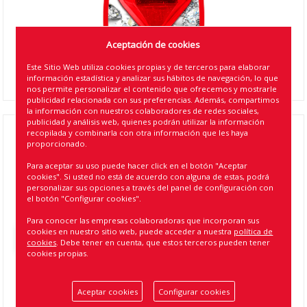
Aceptación de cookies
Este Sitio Web utiliza cookies propias y de terceros para elaborar
información estadística y analizar sus hábitos de navegación, lo que
nos permite personalizar el contenido que ofrecemos y mostrarle
publicidad relacionada con sus preferencias. Además, compartimos
la información con nuestros colaboradores de redes sociales,
publicidad y análisis web, quienes podrán utilizar la información
recopilada y combinarla con otra información que les haya
**AMBIENTADOR DIAMON AROMA CEREZA ( 6
proporcionado.
)
Para aceptar su uso puede hacer click en el botón "Aceptar
cookies". Si usted no está de acuerdo con alguna de estas, podrá
Referencia
:
11753
personalizar sus opciones a través del panel de configuración con
el botón "Configurar cookies".
EAN13
:
8424099117531
Para conocer las empresas colaboradoras que incorporan sus
cookies en nuestro sitio web, puede acceder a nuestra
política de
Volver atrás
cookies
. Debe tener en cuenta, que estos terceros pueden tener
cookies propias.
Aceptar cookies
Configurar cookies