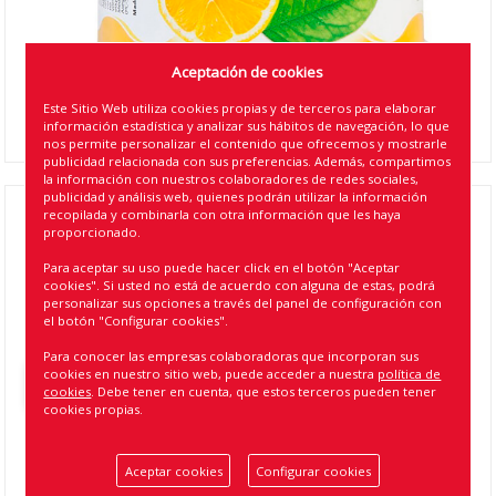
Aceptación de cookies
Este Sitio Web utiliza cookies propias y de terceros para elaborar
información estadística y analizar sus hábitos de navegación, lo que
nos permite personalizar el contenido que ofrecemos y mostrarle
publicidad relacionada con sus preferencias. Además, compartimos
la información con nuestros colaboradores de redes sociales,
publicidad y análisis web, quienes podrán utilizar la información
recopilada y combinarla con otra información que les haya
AMBIENTADOR LATA GEL 90GR FRAGANCIA
proporcionado.
LIMON ( 8 )
Para aceptar su uso puede hacer click en el botón "Aceptar
cookies". Si usted no está de acuerdo con alguna de estas, podrá
Referencia
:
11001
personalizar sus opciones a través del panel de configuración con
el botón "Configurar cookies".
EAN13
:
8424099113304
Para conocer las empresas colaboradoras que incorporan sus
cookies en nuestro sitio web, puede acceder a nuestra
política de
Volver atrás
cookies
. Debe tener en cuenta, que estos terceros pueden tener
cookies propias.
Aceptar cookies
Configurar cookies