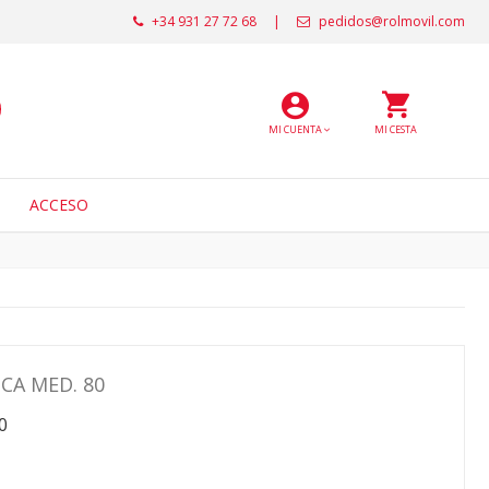
+34 931 27 72 68
|
pedidos@rolmovil.com
MI CUENTA
MI CESTA
ACCESO
CA MED. 80
0