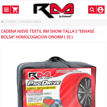
/
RUEDA
/
CADENAS NIEVE
CADENA NIEVE TEXTIL RM SNOW TALLA S "ENVASE
BOLSA" HOMOLOGACION ONORM ( 10 )