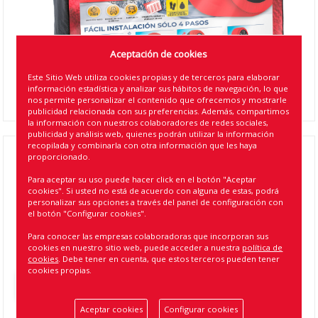
Aceptación de cookies
Este Sitio Web utiliza cookies propias y de terceros para elaborar
información estadística y analizar sus hábitos de navegación, lo que
nos permite personalizar el contenido que ofrecemos y mostrarle
publicidad relacionada con sus preferencias. Además, compartimos
la información con nuestros colaboradores de redes sociales,
publicidad y análisis web, quienes podrán utilizar la información
recopilada y combinarla con otra información que les haya
proporcionado.
CADENA NIEVE TEXTIL RM SNOW TALLA S
"ENVASE BOLSA" HOMOLOGACION ONORM (
Para aceptar su uso puede hacer click en el botón "Aceptar
cookies". Si usted no está de acuerdo con alguna de estas, podrá
10 )
personalizar sus opciones a través del panel de configuración con
el botón "Configurar cookies".
Referencia
:
9952-B
Para conocer las empresas colaboradoras que incorporan sus
cookies en nuestro sitio web, puede acceder a nuestra
política de
EAN13
:
8424099099622
cookies
. Debe tener en cuenta, que estos terceros pueden tener
cookies propias.
Volver atrás
Aceptar cookies
Configurar cookies