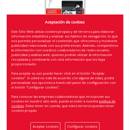
Aceptación de cookies
Este Sitio Web utiliza cookies propias y de terceros para elaborar
información estadística y analizar sus hábitos de navegación, lo que
nos permite personalizar el contenido que ofrecemos y mostrarle
publicidad relacionada con sus preferencias. Además, compartimos
la información con nuestros colaboradores de redes sociales,
publicidad y análisis web, quienes podrán utilizar la información
recopilada y combinarla con otra información que les haya
proporcionado.
***CARGADOR MECHERO RM, DOBLE
CONEXIÓN MECHERO Y USB, CAP.2.1MA (5)
Para aceptar su uso puede hacer click en el botón "Aceptar
cookies". Si usted no está de acuerdo con alguna de estas, podrá
CARREFOUR
personalizar sus opciones a través del panel de configuración con
el botón "Configurar cookies".
Referencia
:
2140
Para conocer las empresas colaboradoras que incorporan sus
cookies en nuestro sitio web, puede acceder a nuestra
política de
EAN13
:
8424099021401
cookies
. Debe tener en cuenta, que estos terceros pueden tener
cookies propias.
Volver atrás
Aceptar cookies
Configurar cookies