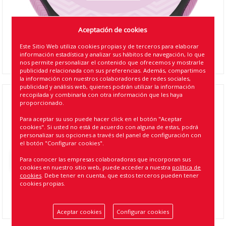
Aceptación de cookies
Este Sitio Web utiliza cookies propias y de terceros para elaborar
información estadística y analizar sus hábitos de navegación, lo que
nos permite personalizar el contenido que ofrecemos y mostrarle
publicidad relacionada con sus preferencias. Además, compartimos
la información con nuestros colaboradores de redes sociales,
publicidad y análisis web, quienes podrán utilizar la información
recopilada y combinarla con otra información que les haya
CUBREVOLANTE BARBIE 03 ROSA (8)
proporcionado.
Para aceptar su uso puede hacer click en el botón "Aceptar
Referencia
:
BBSWC003
cookies". Si usted no está de acuerdo con alguna de estas, podrá
personalizar sus opciones a través del panel de configuración con
EAN13
:
0815883024803
el botón "Configurar cookies".
Volver atrás
Para conocer las empresas colaboradoras que incorporan sus
cookies en nuestro sitio web, puede acceder a nuestra
política de
cookies
. Debe tener en cuenta, que estos terceros pueden tener
cookies propias.
Aceptar cookies
Configurar cookies