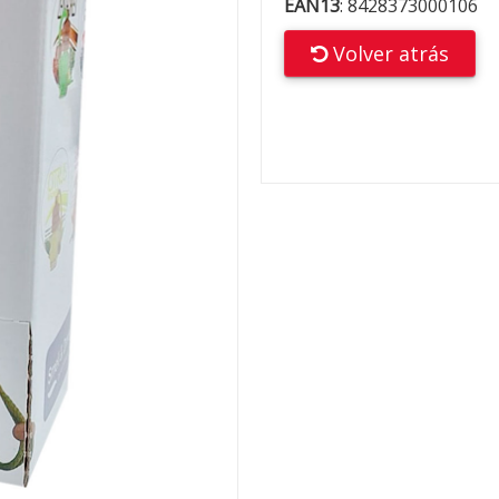
EAN13
:
8428373000106
Volver atrás