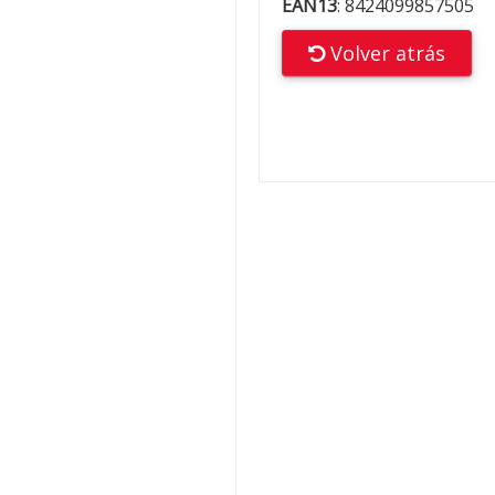
EAN13
:
8424099857505
Volver atrás