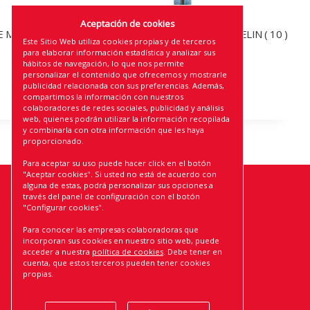
Aceptación de cookies
 MICHELIN (
600MM RADIUS BEAM BLADE MICHELIN ( 10 )
Este Sitio Web utiliza cookies propias y de terceros
para elaborar información estadística y analizar sus
hábitos de navegación, lo que nos permite
personalizar el contenido que ofrecemos y mostrarle
publicidad relacionada con sus preferencias. Además,
compartimos la información con nuestros
colaboradores de redes sociales, publicidad y análisis
web, quienes podrán utilizar la información recopilada
y combinarla con otra información que les haya
proporcionado.
Para aceptar su uso puede hacer click en el botón
"Aceptar cookies". Si usted no está de acuerdo con
alguna de estas, podrá personalizar sus opciones a
través del panel de configuración con el botón
ROLMOVIL, S.L.
"Configurar cookies".
AVISO LEGAL
Para conocer las empresas colaboradoras que
POLÍTICA DE PRIVACIDAD
incorporan sus cookies en nuestro sitio web, puede
acceder a nuestra
política de cookies
. Debe tener en
POLÍTICA DE COOKIES
cuenta, que estos terceros pueden tener cookies
CONDICIONES DE USO Y VENTA
propias.
POLÍTICA DE CALIDAD
CERTIFICADO DE CALIDAD