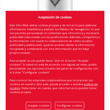
Aceptación de cookies
Este Sitio Web utiliza cookies propias y de terceros para elaborar
información estadística y analizar sus hábitos de navegación, lo que
nos permite personalizar el contenido que ofrecemos y mostrarle
publicidad relacionada con sus preferencias. Además, compartimos
la información con nuestros colaboradores de redes sociales,
publicidad y análisis web, quienes podrán utilizar la información
recopilada y combinarla con otra información que les haya
proporcionado.
FANTASTI CLEAN ROLLO BAYETA COLOR GRIS
Para aceptar su uso puede hacer click en el botón "Aceptar
CLARO 40 UDS (16)
cookies". Si usted no está de acuerdo con alguna de estas, podrá
personalizar sus opciones a través del panel de configuración con
Referencia
:
MC-SLJ121240-GR
el botón "Configurar cookies".
EAN13
:
8424099121330
Para conocer las empresas colaboradoras que incorporan sus
cookies en nuestro sitio web, puede acceder a nuestra
política de
cookies
. Debe tener en cuenta, que estos terceros pueden tener
Volver atrás
cookies propias.
Aceptar cookies
Configurar cookies