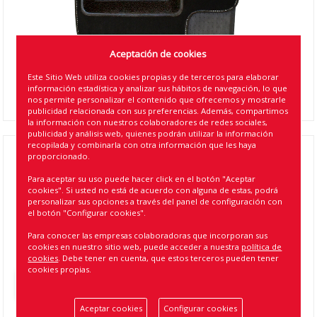
Aceptación de cookies
Este Sitio Web utiliza cookies propias y de terceros para elaborar
información estadística y analizar sus hábitos de navegación, lo que
nos permite personalizar el contenido que ofrecemos y mostrarle
publicidad relacionada con sus preferencias. Además, compartimos
la información con nuestros colaboradores de redes sociales,
publicidad y análisis web, quienes podrán utilizar la información
recopilada y combinarla con otra información que les haya
proporcionado.
JGO. ALFOMBRAS MOQUETA NEGRA
SEMIMEDIDA RM CON TALONERA MOQUETA-
Para aceptar su uso puede hacer click en el botón "Aceptar
cookies". Si usted no está de acuerdo con alguna de estas, podrá
RENAULT ( 3 )
personalizar sus opciones a través del panel de configuración con
el botón "Configurar cookies".
Referencia
:
938
Para conocer las empresas colaboradoras que incorporan sus
cookies en nuestro sitio web, puede acceder a nuestra
política de
EAN13
:
8424099009386
cookies
. Debe tener en cuenta, que estos terceros pueden tener
cookies propias.
Volver atrás
Aceptar cookies
Configurar cookies