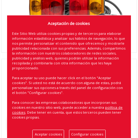
Aceptación de cookies
Este Sitio Web utiliza cookies propias y de terceros para elaborar
información estadística y analizar sus hábitos de navegación, lo que
nos permite personalizar el contenido que ofrecemos y mostrarle
publicidad relacionada con sus preferencias. Además, compartimos
la información con nuestros colaboradores de redes sociales,
publicidad y análisis web, quienes podrán utilizar la información
recopilada y combinarla con otra información que les haya
proporcionado.
KIT MAGNETICO PILOTO TRASERO BOMBILLA
TRIANGULO CATADRIOPTICO PARA
Para aceptar su uso puede hacer click en el botón "Aceptar
cookies". Si usted no está de acuerdo con alguna de estas, podrá
REMOLQUE (2)
personalizar sus opciones a través del panel de configuración con
el botón "Configurar cookies".
Referencia
:
2095
Para conocer las empresas colaboradoras que incorporan sus
cookies en nuestro sitio web, puede acceder a nuestra
política de
EAN13
:
5903293020951
cookies
. Debe tener en cuenta, que estos terceros pueden tener
cookies propias.
Volver atrás
Aceptar cookies
Configurar cookies