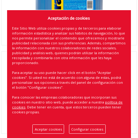
Aceptación de cookies
Este Sitio Web utiliza cookies propias y de terceros para elaborar
información estadística y analizar sus hábitos de navegación, lo que
nos permite personalizar el contenido que ofrecemos y mostrarle
publicidad relacionada con sus preferencias. Además, compartimos
la información con nuestros colaboradores de redes sociales,
publicidad y análisis web, quienes podrán utilizar la información
recopilada y combinarla con otra información que les haya
LAVAPARABRISAS ANTI-LLUVIA RAIN-X 5L ( 4 )
proporcionado.
Para aceptar su uso puede hacer click en el botón "Aceptar
Referencia
:
14126
cookies". Si usted no está de acuerdo con alguna de estas, podrá
personalizar sus opciones a través del panel de configuración con
EAN13
:
8410410141262
el botón "Configurar cookies".
Volver atrás
Para conocer las empresas colaboradoras que incorporan sus
cookies en nuestro sitio web, puede acceder a nuestra
política de
cookies
. Debe tener en cuenta, que estos terceros pueden tener
cookies propias.
Aceptar cookies
Configurar cookies