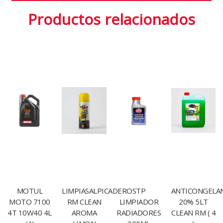
Productos relacionados
MOTUL
LIMPIASALPICADERO
STP
ANTICONGELA
MOTO 7100
RM CLEAN
LIMPIADOR
20% 5LT
4T 10W40 4L
AROMA
RADIADORES
CLEAN RM ( 4