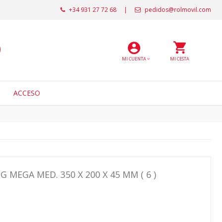
+34 931 27 72 68
|
pedidos@rolmovil.com
MI CUENTA
MI CESTA
ACCESO
MEGA MED. 350 X 200 X 45 MM ( 6 )