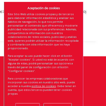
Aceptación de cookies
967
LLAVE DE CRUZ RM TOOL (10)
Este Sitio Web utiliza cookies propias y de terceros
para elaborar información estadística y analizar sus
hábitos de navegación, lo que nos permite
personalizar el contenido que ofrecemos y mostrarle
publicidad relacionada con sus preferencias. Además,
compartimos la información con nuestros
colaboradores de redes sociales, publicidad y análisis
web, quienes podrán utilizar la información recopilada
y combinarla con otra información que les haya
proporcionado.
Para aceptar su uso puede hacer click en el botón
"Aceptar cookies". Si usted no está de acuerdo con
alguna de estas, podrá personalizar sus opciones a
través del panel de configuración con el botón
ROLMOVIL, S.L.
"Configurar cookies".
AVISO LEGAL
Para conocer las empresas colaboradoras que
POLÍTICA DE PRIVACIDAD
incorporan sus cookies en nuestro sitio web, puede
acceder a nuestra
política de cookies
. Debe tener en
POLÍTICA DE COOKIES
cuenta, que estos terceros pueden tener cookies
CONDICIONES DE USO Y VENTA
propias.
POLÍTICA DE CALIDAD
CERTIFICADO DE CALIDAD