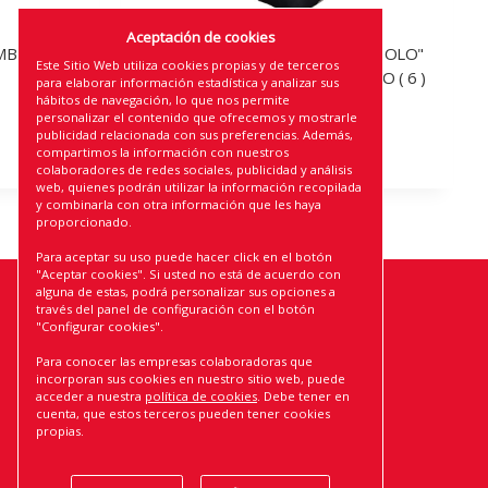
Aceptación de cookies
IKE ( 8 )
CASCO DE CICLISMO ADULTO "EOLO"
Este Sitio Web utiliza cookies propias y de terceros
RMBIKES ( 54-61 ) COLOR NEGRO ( 6 )
para elaborar información estadística y analizar sus
hábitos de navegación, lo que nos permite
personalizar el contenido que ofrecemos y mostrarle
publicidad relacionada con sus preferencias. Además,
compartimos la información con nuestros
colaboradores de redes sociales, publicidad y análisis
web, quienes podrán utilizar la información recopilada
y combinarla con otra información que les haya
proporcionado.
Para aceptar su uso puede hacer click en el botón
"Aceptar cookies". Si usted no está de acuerdo con
alguna de estas, podrá personalizar sus opciones a
través del panel de configuración con el botón
ROLMOVIL, S.L.
"Configurar cookies".
AVISO LEGAL
Para conocer las empresas colaboradoras que
POLÍTICA DE PRIVACIDAD
incorporan sus cookies en nuestro sitio web, puede
acceder a nuestra
política de cookies
. Debe tener en
POLÍTICA DE COOKIES
cuenta, que estos terceros pueden tener cookies
CONDICIONES DE USO Y VENTA
propias.
POLÍTICA DE CALIDAD
CERTIFICADO DE CALIDAD