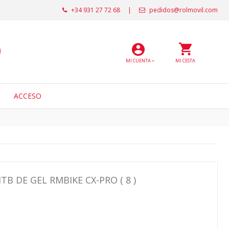
+34 931 27 72 68
|
pedidos@rolmovil.com
MI CUENTA
MI CESTA
ACCESO
TB DE GEL RMBIKE CX-PRO ( 8 )