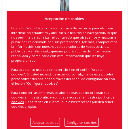
Aceptación de cookies
Este Sitio Web utiliza cookies propias y de terceros para elaborar
información estadística y analizar sus hábitos de navegación, lo que
nos permite personalizar el contenido que ofrecemos y mostrarle
publicidad relacionada con sus preferencias. Además, compartimos
la información con nuestros colaboradores de redes sociales,
publicidad y análisis web, quienes podrán utilizar la información
recopilada y combinarla con otra información que les haya
480MM CONVENTIONAL BLADE MICHELIN ( 10
proporcionado.
)
Para aceptar su uso puede hacer click en el botón "Aceptar
cookies". Si usted no está de acuerdo con alguna de estas, podrá
Referencia
:
ST48
personalizar sus opciones a través del panel de configuración con
el botón "Configurar cookies".
EAN13
:
5060920860066
Para conocer las empresas colaboradoras que incorporan sus
cookies en nuestro sitio web, puede acceder a nuestra
política de
Volver atrás
cookies
. Debe tener en cuenta, que estos terceros pueden tener
cookies propias.
Aceptar cookies
Configurar cookies