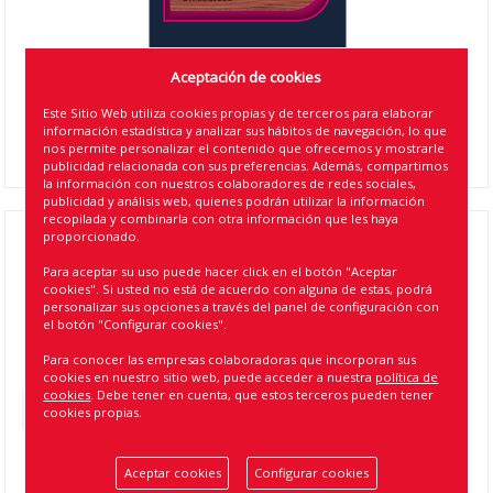
Aceptación de cookies
Este Sitio Web utiliza cookies propias y de terceros para elaborar
información estadística y analizar sus hábitos de navegación, lo que
nos permite personalizar el contenido que ofrecemos y mostrarle
publicidad relacionada con sus preferencias. Además, compartimos
la información con nuestros colaboradores de redes sociales,
publicidad y análisis web, quienes podrán utilizar la información
recopilada y combinarla con otra información que les haya
proporcionado.
AMBIENTADOR CLIP DR MARCUS PREMIUM
Para aceptar su uso puede hacer click en el botón "Aceptar
LEGEND WILLD FUSSION (18)
cookies". Si usted no está de acuerdo con alguna de estas, podrá
personalizar sus opciones a través del panel de configuración con
Referencia
:
191179
el botón "Configurar cookies".
EAN13
:
5903686505577
Para conocer las empresas colaboradoras que incorporan sus
cookies en nuestro sitio web, puede acceder a nuestra
política de
cookies
. Debe tener en cuenta, que estos terceros pueden tener
Volver atrás
cookies propias.
Aceptar cookies
Configurar cookies