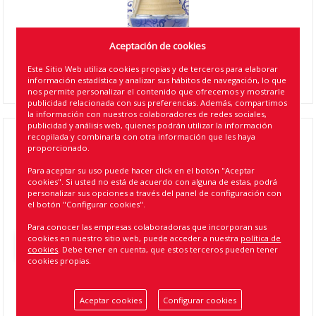
Aceptación de cookies
Este Sitio Web utiliza cookies propias y de terceros para elaborar
información estadística y analizar sus hábitos de navegación, lo que
nos permite personalizar el contenido que ofrecemos y mostrarle
publicidad relacionada con sus preferencias. Además, compartimos
la información con nuestros colaboradores de redes sociales,
publicidad y análisis web, quienes podrán utilizar la información
recopilada y combinarla con otra información que les haya
AMBIENTADOR DR MARCUS WOOD NEW CAR
proporcionado.
(18)
Para aceptar su uso puede hacer click en el botón "Aceptar
cookies". Si usted no está de acuerdo con alguna de estas, podrá
Referencia
:
190604
personalizar sus opciones a través del panel de configuración con
el botón "Configurar cookies".
EAN13
:
5901947071663
Para conocer las empresas colaboradoras que incorporan sus
cookies en nuestro sitio web, puede acceder a nuestra
política de
Volver atrás
cookies
. Debe tener en cuenta, que estos terceros pueden tener
cookies propias.
Aceptar cookies
Configurar cookies